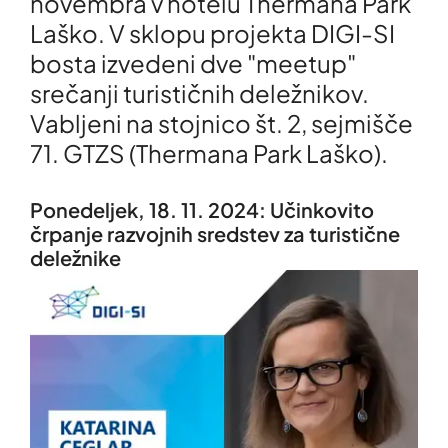
novembra v hotelu Thermana Park
Laško. V sklopu projekta DIGI-SI
bosta izvedeni dve "meetup"
srečanji turističnih deležnikov.
Vabljeni na stojnico št. 2, sejmišče
71. GTZS (Thermana Park Laško).
Ponedeljek, 18. 11. 2024:
Učinkovito
črpanje razvojnih sredstev za turistične
deležnike