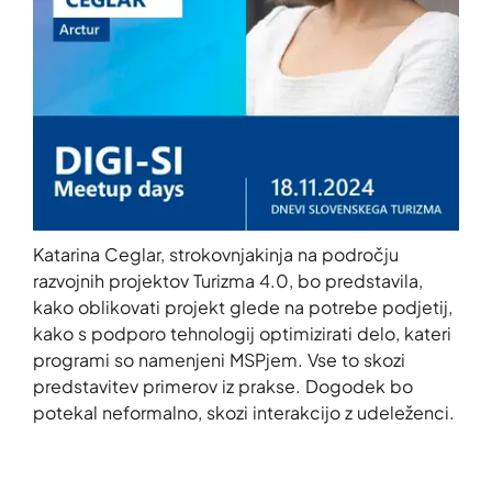
About
Contact
Portfolio
Katarina Ceglar, strokovnjakinja na področju
razvojnih projektov Turizma 4.0, bo predstavila,
R&D projects
kako oblikovati projekt glede na potrebe podjetij,
HPC Center
kako s podporo tehnologij optimizirati delo, kateri
News
programi so namenjeni MSPjem. Vse to skozi
predstavitev primerov iz prakse. Dogodek bo
Careers
potekal neformalno, skozi interakcijo z udeleženci.