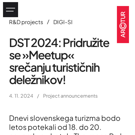
/
R&D projects
DIGI-SI
Industry
DST 2024: Pridružite
eHealth
se »Meetup«
Tourism
Heritage
srečanju turističnih
GOV & NGOs
deležnikov!
4. 11. 2024
/
Project announcements
Dnevi slovenskega turizma bodo
letos potekali od 18. do 20.